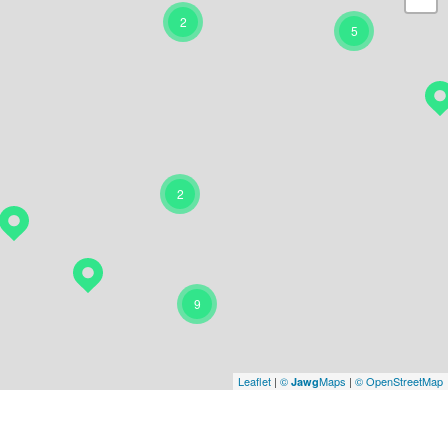
2
5
2
9
Leaflet
|
©
Maps
|
© OpenStreetMap
Jawg