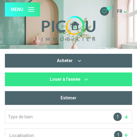
0
MENU
FR
Acheter
Louer
à l'année
De l'ancien
De l'immo pro
Estimer
à l'année
Type de bien
1
1
Localisation