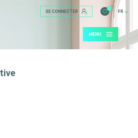
0
SE CONNECTER
FR
MENU
tive