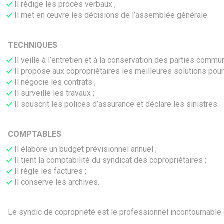
Il rédige les procès verbaux ;
Il met en œuvre les décisions de l’assemblée générale.
TECHNIQUES
Il veille à l’entretien et à la conservation des parties commu
Il propose aux copropriétaires les meilleures solutions pour 
Il négocie les contrats ;
Il surveille les travaux ;
Il souscrit les polices d’assurance et déclare les sinistres.
COMPTABLES
Il élabore un budget prévisionnel annuel ;
Il tient la comptabilité du syndicat des copropriétaires ;
Il règle les factures ;
Il conserve les archives.
Le syndic de copropriété est le professionnel incontournable