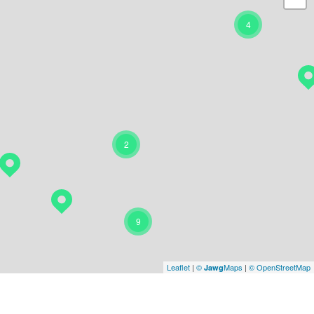
4
2
9
Leaflet
|
©
Maps
|
© OpenStreetMap
Jawg