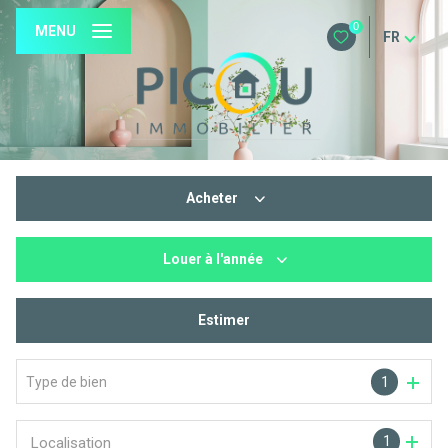
0
MENU
FR
Acheter
Louer
à l'année
De l'ancien
De l'immo pro
Estimer
à l'année
Type de bien
1
1
Localisation