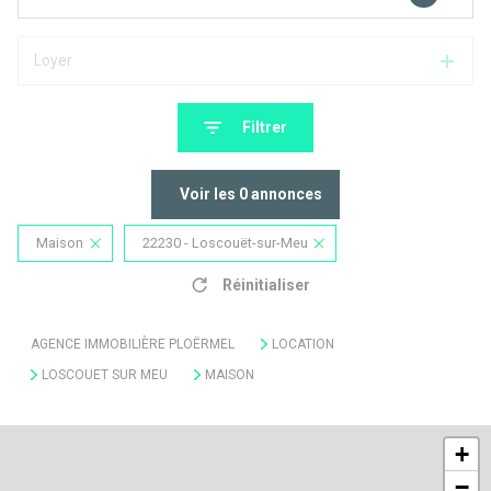
Loyer
Filtrer
Voir les
0
annonces
Maison
22230 - Loscouët-sur-Meu
Réinitialiser
AGENCE IMMOBILIÈRE PLOËRMEL
LOCATION
LOSCOUET SUR MEU
MAISON
+
−