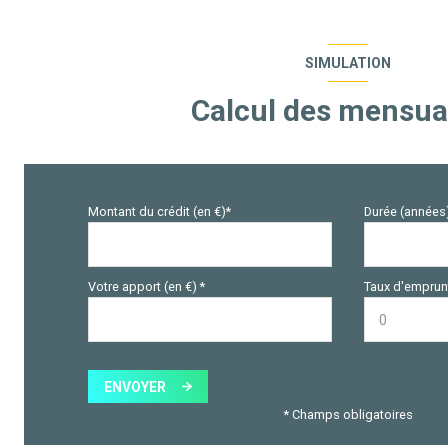
SIMULATION
Calcul des mensua
Montant du crédit (en €)*
Durée (années
Votre apport (en €) *
Taux d'emprunt
ENVOYER
* Champs obligatoires