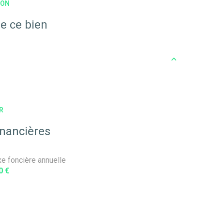
ION
e ce bien
4 m²
27 m²
R
7 m²
inancières
11 m²
xe foncière annuelle
10 m²
0 €
1 m²
5 m²