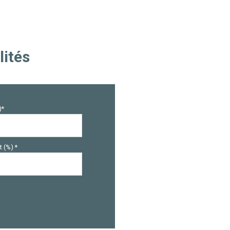
lités
)*
 (%) *