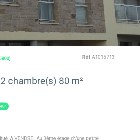
Réf
A1015713
6800)
Appartement 3 pièce(s) 2 chambre(s) 80 m²
eur
ué. A VENDRE : Au 3ème étage d\'une petite