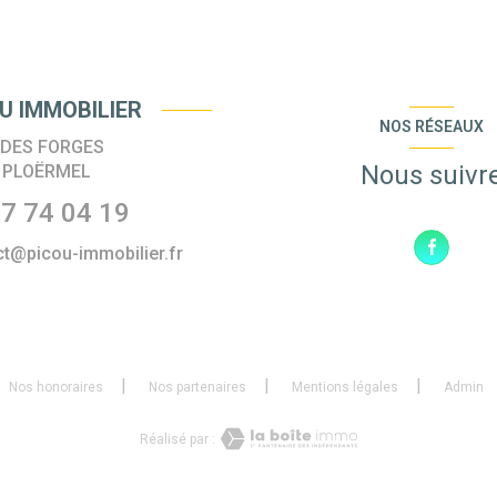
U IMMOBILIER
NOS RÉSEAUX
 DES FORGES
Nous suivr
0
PLOËRMEL
7 74 04 19
ct@picou-immobilier.fr
Nos honoraires
Nos partenaires
Mentions légales
Admin
Réalisé par :