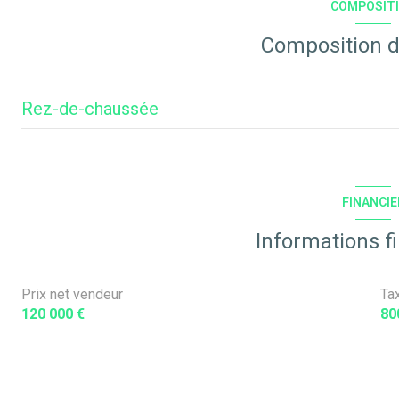
COMPOSIT
Composition d
Rez-de-chaussée
Entrï¿½e
Sï¿½jour
FINANCIE
Chambre 1
Informations f
Chambre 2
Prix net vendeur
Ta
Bureau
120 000 €
80
WC
Cuisine