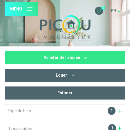
0
MENU
FR
Acheter
de l'ancien
Louer
De l'ancien
De l'immo pro
Estimer
à l'année
Type de bien
1
1
Localisation