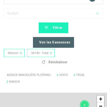
Budget
Filtrer
Voir les
0
annonces
Maison
56140 - Tréal
Réinitialiser
AGENCE IMMOBILIÈRE PLOËRMEL
VENTE
TREAL
MAISON
+
6
−