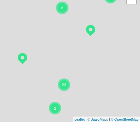
6
23
2
Leaflet
|
©
Maps
|
© OpenStreetMap
Jawg