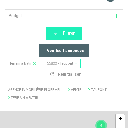
Budget
Filtrer
Voir les
1
annonces
Terrain à batir
56800 - Taupont
Réinitialiser
AGENCE IMMOBILIÈRE PLOËRMEL
VENTE
TAUPONT
TERRAIN A BATIR
+
6
−