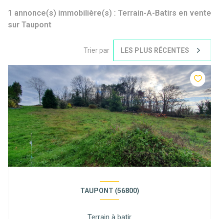
1
annonce(s) immobilière(s) : Terrain-A-Batirs en vente
sur Taupont
Trier par
LES PLUS RÉCENTES
TAUPONT (56800)
Terrain à batir