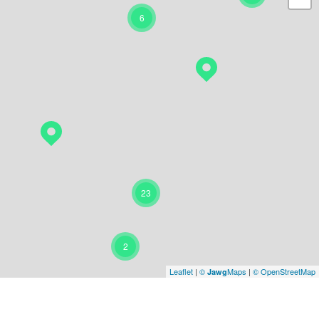
6
23
2
Leaflet
|
©
Maps
|
© OpenStreetMap
Jawg