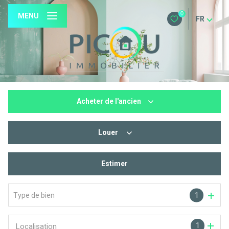
0
MENU
FR
Acheter
de l'ancien
Louer
De l'ancien
De l'immo pro
Estimer
à l'année
Type de bien
1
1
Localisation