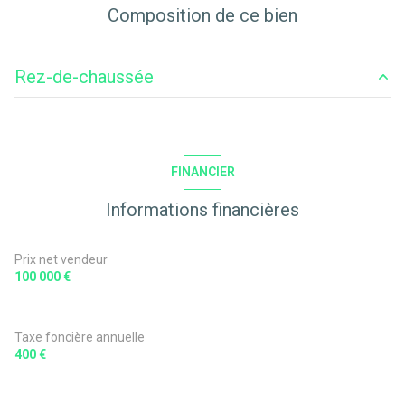
Composition de ce bien
Rez-de-chaussée
Sï¿½jour
44 m²
Chambre 1
18 m²
FINANCIER
Chambre 2
10 m²
Informations financières
Chambre 3
11 m²
Bureau
6 m²
Prix net vendeur
100 000 €
Cuisine
17 m²
Salle d'eau
4 m²
Taxe foncière annuelle
400 €