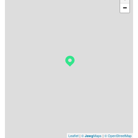
−
Leaflet
|
©
Maps
|
© OpenStreetMap
Jawg