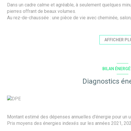
Dans un cadre calme et agréable, à seulement quelques minu
pierres offrant de beaux volumes.
Au rez-de-chaussée : une pièce de vie avec cheminée, salon, 
A l'étage : 2 grandes chambres (20 m² chacune), 2 autres cha
Grenier isolé au-dessus (potentiel supplémentaire)
Car port. Beau terrain attenant arboré.
AFFICHER PL
Assainissement non conforme
Classe énergie : D. Date de réalisation du diagnostic : 03.0
kWh/m²/an. Consommation énergie finale : 121 kWh/m²/an
Montant estimé des dépenses annuelles d'énergie pour un usa
BILAN ÉNERGÉ
moyens des énergies indexés sur les années 2021, 2022, 
Les informations sur les risques auxquels ce bien est expos
Diagnostics én
www.georisques.gouv.fr
Prix : 214 650 € (honoraires d'agence charge acquéreur inclu
Montant estimé des dépenses annuelles d'énergie pour un us
Prix moyens des énergies indexés sur les années 2021, 20