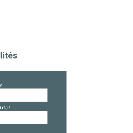
lités
)*
 (%) *