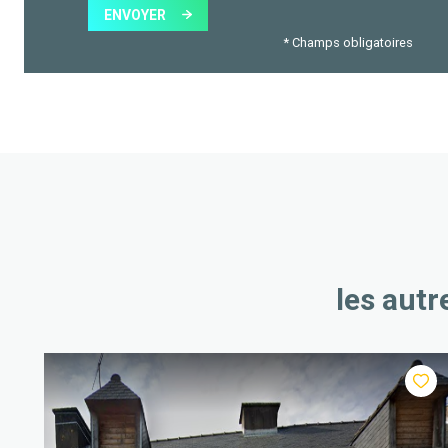
ENVOYER
* Champs obligatoires
les autr