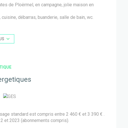
tes de Ploërmel, en campagne, jolie maison en
cuisine, débarras, buanderie, salle de bain, wc.
mbres, salle de bain, wc.
US
6.2025. Consommation énergie primaire : 224
ge standard : entre 2460 € et 3390 € par an. Prix
TIQUE
2023 (abonnements compris)
é sont disponibles sur le site Géorisques :
ergetiques
s, soit 6% TTC)
age standard est compris entre 2 460 € et 3 390 € .
22 et 2023 (abonnements compris).