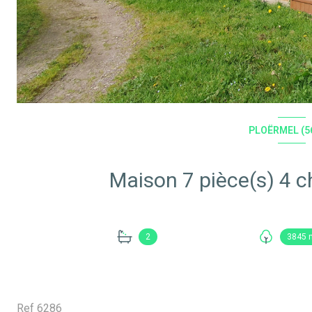
PLOËRMEL (5
2
3845 
Ref 6286