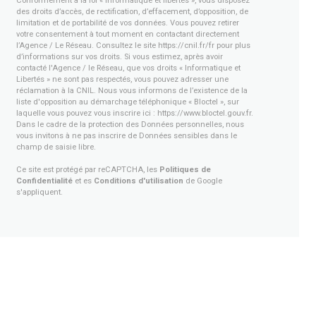
Conformément à la loi « informatique et libertés », vous disposez
des droits d’accès, de rectification, d’effacement, d’opposition, de
limitation et de portabilité de vos données. Vous pouvez retirer
votre consentement à tout moment en contactant directement
l’Agence / Le Réseau. Consultez le site
https://cnil.fr/fr
pour plus
d’informations sur vos droits. Si vous estimez, après avoir
contacté l'Agence / le Réseau, que vos droits « Informatique et
Libertés » ne sont pas respectés, vous pouvez adresser une
réclamation à la CNIL. Nous vous informons de l’existence de la
liste d'opposition au démarchage téléphonique « Bloctel », sur
laquelle vous pouvez vous inscrire ici :
https://www.bloctel.gouv.fr
.
Dans le cadre de la protection des Données personnelles, nous
vous invitons à ne pas inscrire de Données sensibles dans le
champ de saisie libre.
Ce site est protégé par reCAPTCHA, les
Politiques de
Confidentialité
et es
Conditions d'utilisation
de Google
s'appliquent.