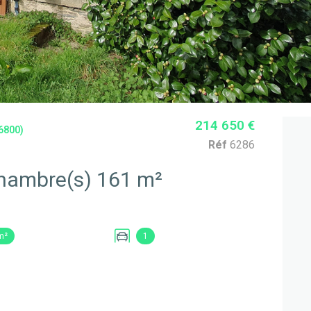
214 650 €
6800)
Réf
6286
Maison 7 pièce(s) 4 chambre(s) 161 m²
m²
1