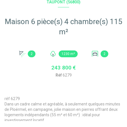
TAUPONT (56800)
Maison 6 pièce(s) 4 chambre(s) 115
m²
2
1230 m²
2
243 800 €
Réf
6279
réf 6279
Dans un cadre calme et agréable, à seulement quelques minutes
de Ploërmel, en campagne, jolie maison en pierres offrant deux
logements indépendants (55 m² et 60 m²) : idéal pour
investissement locatif.
Chaque maison comprend au rez-de-chaussée : une pièce de vie