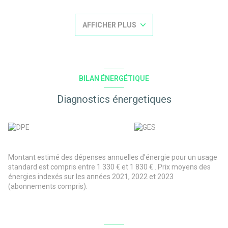
avec coin cuisine, wc.
A l'étage : 2 chambres, salle d'eau, wc.
AFFICHER PLUS
Chaque maison dispose de son garage attenant, de son jardin clos
et de parkings.
Assainissement individuel.
Classe énergie : D. Date de réalisation du diagnostic : 06.03.2025.
Consommation énergie primaire : 245 kWh/m²/an.
Montant estimé des dépenses annuelles d'énergie pour un usage
BILAN ÉNERGÉTIQUE
standard : entre 1330 € et 1830 € par an. Prix moyens des
énergies indexés sur les années 2021, 2022, 2023 (abonnements
Diagnostics énergetiques
compris)
Les informations sur les risques auxquels ce bien est exposé sont
disponibles sur le site Géorisques : www.georisques.gouv.fr
Prix : 243 800 € (honoraires d'agence charge acquéreur inclus, soit
6% TTC)
Montant estimé des dépenses annuelles d'énergie pour un usage
standard est compris entre 1 330 € et 1 830 € . Prix moyens des
énergies indexés sur les années 2021, 2022 et 2023
(abonnements compris).