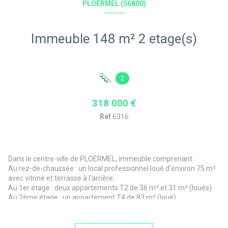
PLOËRMEL (56800)
Immeuble 148 m² 2 etage(s)
2
318 000 €
Réf
6316
Dans le centre-ville de PLOËRMEL, immeuble comprenant :
Au rez-de-chaussée : un local professionnel loué d'environ 75 m²
avec vitrine et terrasse à l'arrière.
Au 1er étage : deux appartements T2 de 36 m² et 31 m² (loués)
Au 2ème étage : un appartement T4 de 83 m² (loué)
Audit énergétique réalisé le 31.07.2025, à votre disposition à
l'agence. Chauffage collectif gaz.
Pour tous renseignements complémentaires, merci de contacter