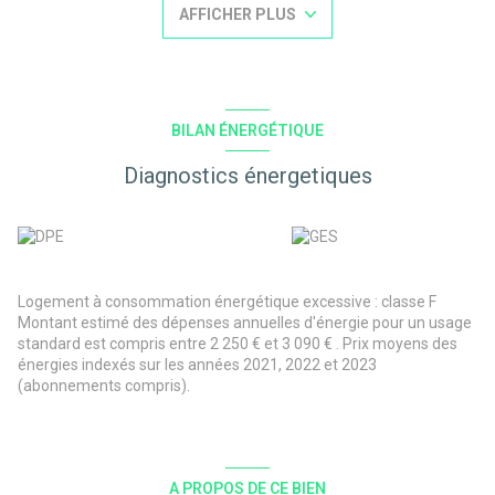
AFFICHER PLUS
le service transaction de l'agence 02 97 74 04 19.
Les informations sur les risques auxquels ce bien est exposé sont
disponibles sur le site Géorisques : www.georisques.gouv.fr
Prix : 318 000 € honoraires d'agence charge acquéreur inclus (6 %
TTC)
BILAN ÉNERGÉTIQUE
Diagnostics énergetiques
Logement à consommation énergétique excessive : classe F
Montant estimé des dépenses annuelles d'énergie pour un usage
standard est compris entre 2 250 € et 3 090 € . Prix moyens des
énergies indexés sur les années 2021, 2022 et 2023
(abonnements compris).
A PROPOS DE CE BIEN