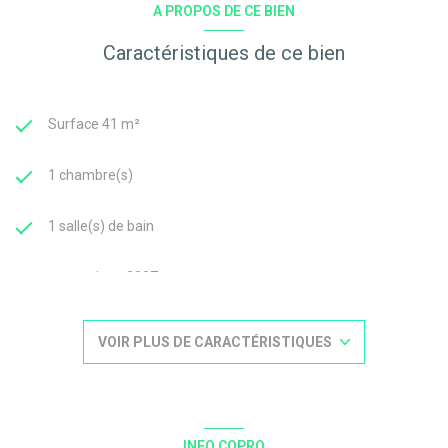
A PROPOS DE CE BIEN
Caractéristiques de ce bien
Surface 41 m²
1 chambre(s)
1 salle(s) de bain
construit en 2007
cuisine
VOIR PLUS DE CARACTÉRISTIQUES
Chauffage individuel : radiateur (electrique)
1 parking(s)
INFO COPRO