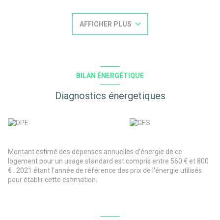
extérieur
Il comprend une entrée, une pièce de vie avec coin cuisine et
AFFICHER PLUS
balcon, chambre avec placard, wc, salle de bain.
Parking privatif extérieur
Libre de suite
Classe Energie : D. Date de réalisation du diagnostic énergétique :
07.09.2023. Consommation énergie primaire : 227 kWh/m²/an.
Consommation énergie finale : 99 kWh/m²/an. Montant estimé
BILAN ÉNERGÉTIQUE
des dépenses annuelles d'énergie pour un usage standard : entre
560 € et 800 € par an. Prix moyens des énergies indexés sur
Diagnostics énergetiques
l'année 2021(abonnements compris)
Copropriété de 11 lots principaux. Charges courantes annuelles :
700 €. Pas de procédure en cours.
Les informations sur les risques auxquels ce bien est exposé sont
disponibles sur le site Géorisques : www.georisques.gouv.fr
Prix : 135 680 € (honoraires d'agence charge acquéreur inclus : 6
Montant estimé des dépenses annuelles d'énergie de ce
% TTC)
logement pour un usage standard est compris entre 560 € et 800
€ . 2021 étant l'année de référence des prix de l'énergie utilisés
pour établir cette estimation.