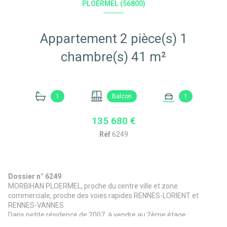
PLOËRMEL (56800)
Appartement 2 pièce(s) 1
chambre(s) 41 m²
1
Balcon
1
135 680 €
Réf
6249
Dossier n° 6249
MORBIHAN PLOERMEL, proche du centre ville et zone
commerciale, proche des voies rapides RENNES-LORIENT et
RENNES-VANNES
Dans petite résidence de 2007, à vendre au 2ème étage :
appartement de type 2 (41m²) + balcon orienté sud + 1 parking