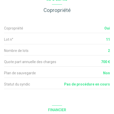
exposition Sud
Copropriété
1 niveau(x)
Copropriété
Oui
2ème étage
Lot n°
11
2 étage(s)
Nombre de lots
2
vue ESPACES VERTS
Quote part annuelle des charges
700 €
Plan de sauvegarde
Non
balcon
Statut du syndic
Pas de procédure en cours
quartier Proche Du Centre Vill, Proche Zone Commerciale
FINANCIER